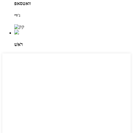
וואטסאפ
ג'ודי
רֹאשׁ