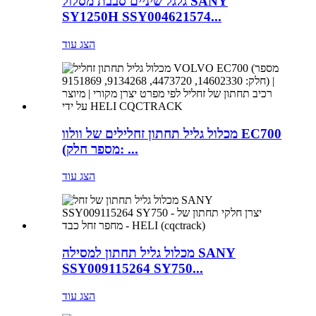
גלגל שיניים סבבת מסלול SANY
SY1250H SSY004621574...
הצג עוד
מכלול גליל תחתון זחלילים של וולוו EC700
(מספר חלק: ...
הצג עוד
מכלול גליל תחתון למסילה SANY
SSY009115264 SY750...
הצג עוד