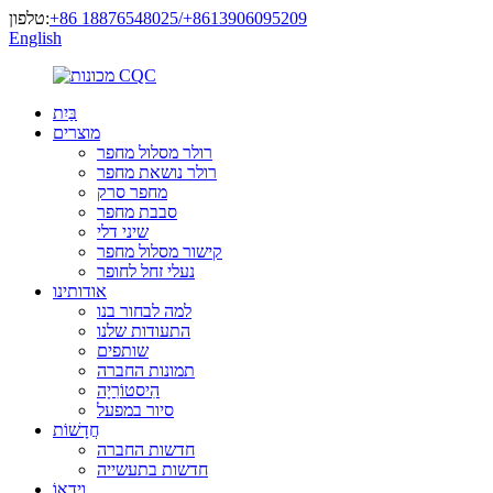
‎+86 18876548025/+8613906095209
טלפון:
English
בַּיִת
מוצרים
רולר מסלול מחפר
רולר נושאת מחפר
מחפר סרק
סבבת מחפר
שיני דלי
קישור מסלול מחפר
נעלי זחל לחופר
אודותינו
למה לבחור בנו
התעודות שלנו
שותפים
תמונות החברה
הִיסטוֹרִיָה
סיור במפעל
חֲדָשׁוֹת
חדשות החברה
חדשות בתעשייה
וִידֵאוֹ