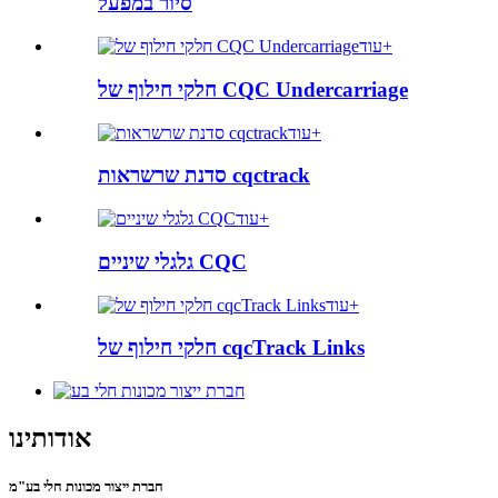
סיור במפעל
עוד+
חלקי חילוף של CQC Undercarriage
עוד+
סדנת שרשראות cqctrack
עוד+
גלגלי שיניים CQC
עוד+
חלקי חילוף של cqcTrack Links
אודותינו
חברת ייצור מכונות חלי בע"מ