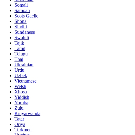
Somali
Samoan
Scots Gaelic
Shona
Sindhi
Sundanese
Swahili
Tajik
Tamil
Telugu
Thai
Ukrainian
Urdu
Uzbek
Vietnamese
Welsh
Xhosa
Yiddish
Yoruba
Zulu
Kinyarwanda
Tatar
Oriya
Turkmen