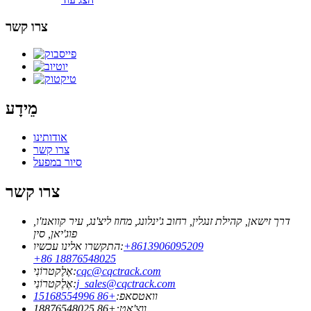
צרו קשר
מֵידָע
אודותינו
צרו קשר
סיור במפעל
צרו קשר
דרך זישאן, קהילת זנגלין, רחוב ג'ינלונג, מחוז ליצ'נג, עיר קוואנז'ו,
פוג'יאן, סין
‎+8613906095209
התקשרו אלינו עכשיו:
+86 18876548025
cqc@cqctrack.com
אֶלֶקטרוֹנִי:
j_sales@cqctrack.com
אֶלֶקטרוֹנִי:
וואטסאפ:
+86 15168554996
ווצ'אט:
+86 18876548025