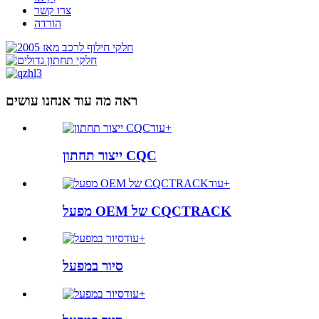
צרו קשר
הורדה
ראה מה עוד אנחנו עושים
עוד+
ייצור תחתון CQC
עוד+
מפעל OEM של CQCTRACK
עוד+
סיור במפעל
עוד+